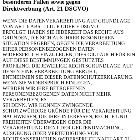
besonderen Fällen sowie gegen
Direktwerbung (Art. 21 DSGVO)
WENN DIE DATENVERARBEITUNG AUF GRUNDLAGE
VON ART. 6 ABS. 1 LIT. E ODER F DSGVO
ERFOLGT, HABEN SIE JEDERZEIT DAS RECHT, AUS
GRÜNDEN, DIE SICH AUS IHRER BESONDEREN
SITUATION ERGEBEN, GEGEN DIE VERARBEITUNG
IHRER PERSONENBEZOGENEN DATEN
WIDERSPRUCH EINZULEGEN; DIES GILT AUCH FÜR EIN
AUF DIESE BESTIMMUNGEN GESTÜTZTES
PROFILING. DIE JEWEILIGE RECHTSGRUNDLAGE, AUF
DENEN EINE VERARBEITUNG BERUHT,
ENTNEHMEN SIE DIESER DATENSCHUTZERKLÄRUNG.
WENN SIE WIDERSPRUCH EINLEGEN,
WERDEN WIR IHRE BETROFFENEN
PERSONENBEZOGENEN DATEN NICHT MEHR
VERARBEITEN, ES
SEI DENN, WIR KÖNNEN ZWINGENDE
SCHUTZWÜRDIGE GRÜNDE FÜR DIE VERARBEITUNG
NACHWEISEN, DIE IHRE INTERESSEN, RECHTE UND
FREIHEITEN ÜBERWIEGEN ODER DIE
VERARBEITUNG DIENT DER GELTENDMACHUNG,
AUSÜBUNG ODER VERTEIDIGUNG VON
RECHTSANSPRÜCHEN (WIDERSPRUCH NACH ART. 21