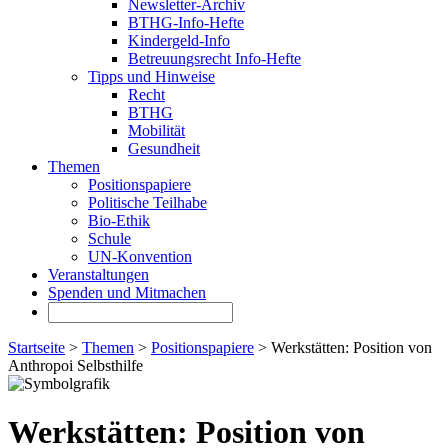
Newsletter-Archiv
BTHG-Info-Hefte
Kindergeld-Info
Betreuungsrecht Info-Hefte
Tipps und Hinweise
Recht
BTHG
Mobilität
Gesundheit
Themen
Positionspapiere
Politische Teilhabe
Bio-Ethik
Schule
UN-Konvention
Veranstaltungen
Spenden und Mitmachen
Startseite
>
Themen
>
Positionspapiere
> Werkstätten: Position von
Anthropoi Selbsthilfe
Werkstätten: Position von